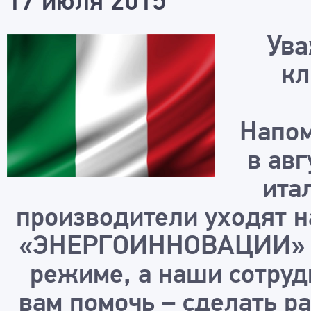
17 июля 2015
Ув
кл
Напом
в авг
ита
производители уходят н
«ЭНЕРГОИННОВАЦИИ» пр
режиме, а наши сотруд
вам помочь – сделать р