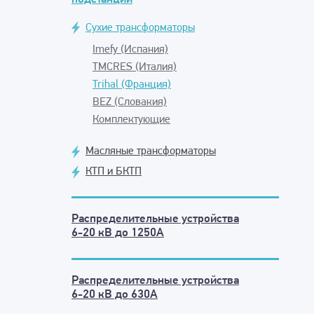
Сухие трансформаторы
Imefy (Испания)
TMCRES (Италия)
Trihal (Франция)
BEZ (Словакия)
Комплектующие
Масляные трансформаторы
КТП и БКТП
Распределительные устройства
6-20 кВ до 1250А
Распределительные устройства
6-20 кВ до 630А