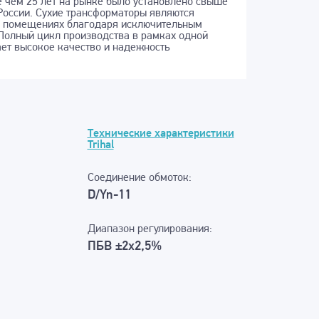
 чем 25 лет на рынке было установлено свыше
 России. Сухие трансформаторы являются
в помещениях благодаря исключительным
 Полный цикл производства в рамках одной
ает высокое качество и надежность
Технические характеристики
Trihal
Соединение обмоток:
D/Yn-11
Диапазон регулирования:
ПБВ ±2х2,5%